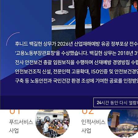
24
시간 동안 다시 열람
01
02
푸드서비스
인적서비스
사업
사업